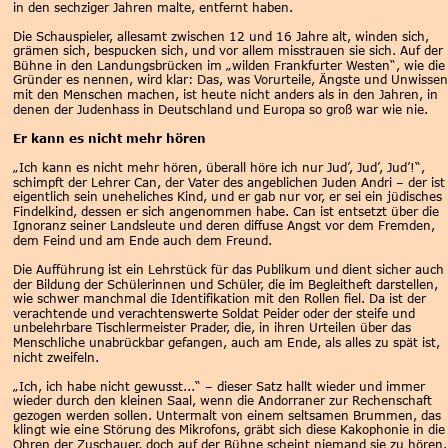
in den sechziger Jahren malte, entfernt haben.
Die Schauspieler, allesamt zwischen 12 und 16 Jahre alt, winden sich, 
grämen sich, bespucken sich, und vor allem misstrauen sie sich. Auf der 
Bühne in den Landungsbrücken im „wilden Frankfurter Westen“, wie die
Gründer es nennen, wird klar: Das, was Vorurteile, Ängste und Unwissen
mit den Menschen machen, ist heute nicht anders als in den Jahren, in 
denen der Judenhass in Deutschland und Europa so groß war wie nie.
Er kann es nicht mehr hören
„Ich kann es nicht mehr hören, überall höre ich nur Jud’, Jud’, Jud’!“, 
schimpft der Lehrer Can, der Vater des angeblichen Juden Andri – der ist
eigentlich sein uneheliches Kind, und er gab nur vor, er sei ein jüdisches 
Findelkind, dessen er sich angenommen habe. Can ist entsetzt über die 
Ignoranz seiner Landsleute und deren diffuse Angst vor dem Fremden, 
dem Feind und am Ende auch dem Freund.
Die Aufführung ist ein Lehrstück für das Publikum und dient sicher auch 
der Bildung der Schülerinnen und Schüler, die im Begleitheft darstellen, 
wie schwer manchmal die Identifikation mit den Rollen fiel. Da ist der 
verachtende und verachtenswerte Soldat Peider oder der steife und 
unbelehrbare Tischlermeister Prader, die, in ihren Urteilen über das 
Menschliche unabrückbar gefangen, auch am Ende, als alles zu spät ist, 
nicht zweifeln.
„Ich, ich habe nicht gewusst...“ – dieser Satz hallt wieder und immer 
wieder durch den kleinen Saal, wenn die Andorraner zur Rechenschaft 
gezogen werden sollen. Untermalt von einem seltsamen Brummen, das 
klingt wie eine Störung des Mikrofons, gräbt sich diese Kakophonie in die
Ohren der Zuschauer, doch auf der Bühne scheint niemand sie zu hören.