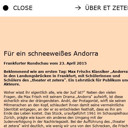
CLOSE
ÜBER ET ZETE
CLOSE
ÜBER ET ZETE
Für ein schneeweißes Andorra
Frankfurter Rundschau vom 23. April 2015
Beklemmend wie am ersten Tag: Max Frischs Klassiker „Andorra
in den Landungsbrücken in Frankfurt, mit Schülerinnen und 
Schülern des „theater et zetera“. Ein Lehrstück für Publikum un
Akteure.
Woher wisst ihr eigentlich alle, wie der Jud’ ist?“ Neben den vielen 
Fragen, die Max Frisch mit seinem Drama „Andorra“ aufwirft, ist diese 
sicherlich eine der drängendsten. Andri, der Protagonist, wirft sie seinen 
Mitmenschen an den Kopf, schleudert ihnen damit seine vermeintliche 
Identität entgegen, an der er so entschieden festhält, dass es ihn am 
Ende das Leben kostet. Das Stück, uraufgeführt 1961 im Schauspielhau
Zürich, prägte wie kaum ein anderes den Umgang mit der 
Judenverfolgung in der Nachkriegszeit. Bei der Aufführung des „theater 
et zetera“ wird deutlich, wie wenig wir uns von den Schrecken, die Frisch