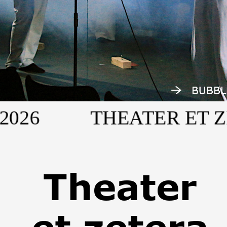
BUBBL
BUBBL
 2026 THEATER ET ZE
Theater 
et zetera