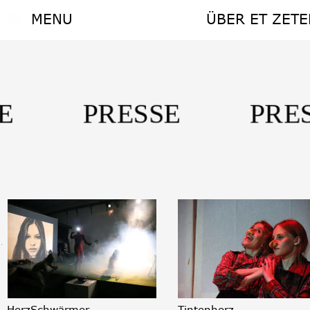
MENU
ÜBER ET ZETE
MENU
ÜBER ET ZETE
SE PRESSE PRES
HerzSchwärmer
Tintenherz