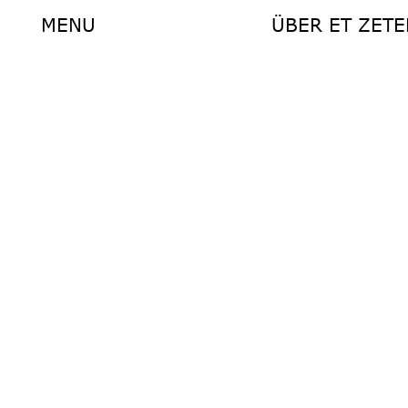
MENU
ÜBER ET ZETE
MENU
ÜBER ET ZETE