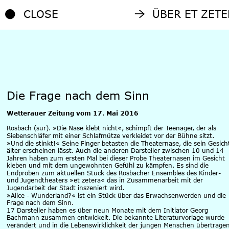
CLOSE
ÜBER ET ZETE
CLOSE
ÜBER ET ZETE
Die Frage nach dem Sinn
Wetterauer Zeitung vom 17. Mai 2016
Rosbach (sur). »Die Nase klebt nicht«, schimpft der Teenager, der als 
Siebenschläfer mit einer Schlafmütze verkleidet vor der Bühne sitzt. 
»Und die stinkt!« Seine Finger betasten die Theaternase, die sein Gesich
älter erscheinen lässt. Auch die anderen Darsteller zwischen 10 und 14 
Jahren haben zum ersten Mal bei dieser Probe Theaternasen im Gesicht 
kleben und mit dem ungewohnten Gefühl zu kämpfen. Es sind die 
Endproben zum aktuellen Stück des Rosbacher Ensembles des Kinder- 
und Jugendtheaters »et zetera« das in Zusammenarbeit mit der 
Jugendarbeit der Stadt inszeniert wird.
»Alice - Wunderland?« ist ein Stück über das Erwachsenwerden und die 
Frage nach dem Sinn. 
17 Darsteller haben es über neun Monate mit dem Initiator Georg 
Bachmann zusammen entwickelt. Die bekannte Literaturvorlage wurde 
verän
dert und in die Lebenswirklichkeit der jungen Menschen übertragen