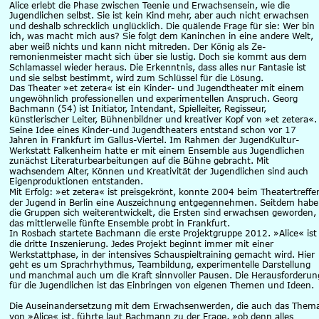
Alice erlebt die Phase zwischen Teenie und Erwachsensein, wie die 
Jugendlichen selbst. Sie ist kein Kind mehr, aber auch nicht erwachsen 
und deshalb schrecklich unglücklich. Die quälende Frage für sie: Wer bin 
ich, was macht mich aus? Sie folgt dem Kaninchen in eine andere Welt, 
aber weiß nichts und kann nicht mitreden. Der König als Ze-
remonienmeister macht sich über sie lustig. Doch sie kommt aus dem 
Schlamassel wieder heraus. Die Erkenntnis, dass alles nur Fantasie ist 
und sie selbst bestimmt, wird zum Schlüssel für die Lösung.
Das Theater »et zetera« ist ein Kinder- und Jugendtheater mit einem 
ungewöhnlich professionellen und experimentellen Anspruch. Georg 
Bachmann (54) ist Initiator, Intendant, Spielleiter, Regisseur, 
künstlerischer Leiter, Bühnenbildner und kreativer Kopf von »et zetera«.
Seine Idee eines Kinder-und Jugendtheaters entstand schon vor 17 
Jahren in Frankfurt im Gallus-Viertel. Im Rahmen der JugendKultur-
Werkstatt Falkenheim hatte er mit einem Ensemble aus Jugendlichen 
zunächst Literaturbearbeitungen auf die Bühne gebracht. Mit 
wachsendem Alter, Können und Kreativität der Jugendlichen sind auch 
Eigenproduktionen entstanden.
Mit Erfolg: »et zetera« ist preisgekrönt, konnte 2004 beim Theatertreffe
der Jugend in Berlin eine Auszeichnung entgegennehmen. Seitdem habe
die Gruppen sich weiterentwickelt, die Ersten sind erwachsen geworden, 
das mittlerweile fünfte Ensemble probt in Frankfurt.
In Rosbach startete Bachmann die erste Projektgruppe 2012. »Alice« ist
die dritte Inszenierung. Jedes Projekt beginnt immer mit einer 
Werkstattphase, in der intensives Schauspieltraining gemacht wird. Hier 
geht es um Sprachrhythmus, Teambildung, experimentelle Darstellung 
und manchmal auch um die Kraft sinnvoller Pausen. Die Herausforderun
für die Jugendlichen ist das Einbringen von eigenen Themen und Ideen.
Die Auseinandersetzung mit dem Erwachsenwerden, die auch das Them
von »Alice« ist, führte laut Bachmann zu der Frage, »ob denn alles 