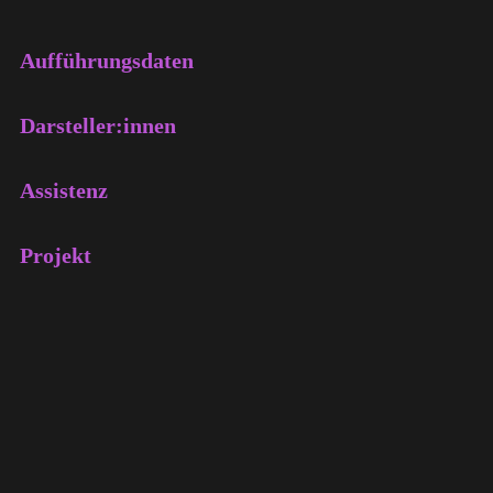
Aufführungsdaten
13. Mai 2014, Adolf Reichwein Halle
Darsteller:innen
14. Mai 2014, Adolf Reichwein Halle
15. Mai 2014, Adolf Reichwein Halle
Dario Liotta Emil Feuerbach Jan-Andre Kirschner
Assistenz
Leo Forberich Mara Klaproth Marie- Victorine Keßler
Sara Garbe Sarah-Marie Freter Selinay Akkalay
Svenja Beilke Talea Königslehner
Helen Westphal Celine Busch
Projekt
Ein Projekt des Theater et zetera
Mit freundlicher Unterstützung der Stadt Rosbach v. d. Höhe